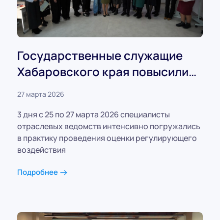
Государственные служащие
Хабаровского края повысили
свои компетенции в сфере
27 марта 2026
регуляторной политики
3 дня с 25 по 27 марта 2026 специалисты
отраслевых ведомств интенсивно погружались
в практику проведения оценки регулирующего
воздействия
Подробнее