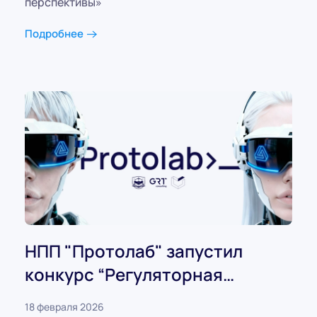
перспективы»
Подробнее
НПП "Протолаб" запустил
конкурс “Регуляторная
политика и GR”
18 февраля 2026