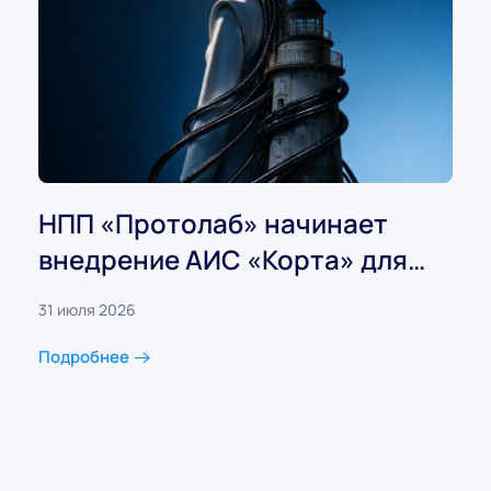
НПП «Протолаб» начинает
внедрение АИС «Корта» для
Министерства экономического
31 июля 2026
развития Сахалинской области
Подробнее